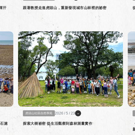
揮汗
跟著教授走進虎頭山，重新發現城市山林裡的祕密
2026 / 5 / 23
虎頭山社區自然學苑
→
探索大樹祕密 從生活觀察到森林測量實作