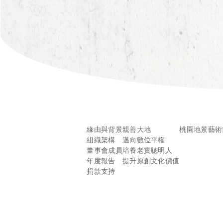
緣由與背景
親善大地
桃園地景藝術
組織架構
邁向數位平權
董事會成員
培養老實聰明人
年度報告
提升原創文化價值
捐款支持