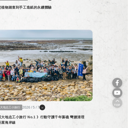
從植物踏查到手工造紙的永續體驗
TOP
2026 / 5 / 7
大地志工小旅行
→
《大地志工小旅行 No.1 》行動守護千年藻礁 彎腰清理
新屋海岸線