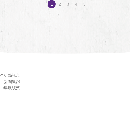
1
2
3
4
5
節
活動訊息
新聞集錦
年度績效