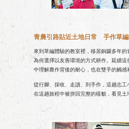
青農引路貼近土地日常 手作草編
來到草編體驗的教室裡，移居銅鑼多年的
為何選擇以友善環境的方式耕作。延續這
中理解農作背後的耐心，也在雙手的觸感
從行腳、採收、走讀、到手作，這趟志工
在這趟旅程中被拼回完整的樣貌，看見土