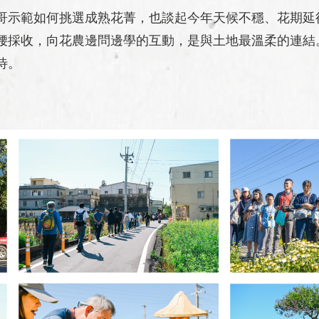
哥示範如何挑選成熟花菁，也談起今年天候不穩、花期延
腰採收，向花農邊問邊學的互動，是與土地最溫柔的連結
待。