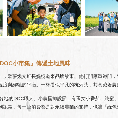
DOC小市集」傳遞土地風味
」，聽張煥文班長娓娓道來品牌故事。他打開厚重鐵門，
溫度與經驗的平衡。一杯看似平凡的杭菊茶，其實藏著農
栗各地的DOC職人、小農擺攤設攤，有玉女小番茄、純蜜
到認識，每一筆消費都是對永續農業的支持，也讓「綠色