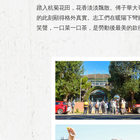
踏入杭菊花田，花香淡淡飄散。傅子華大
的此刻顯得格外真實。志工們在暖陽下彎
笑聲，一口菜一口茶，是勞動後最美的款