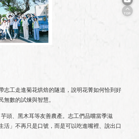
TOP
帶志工走進菊花烘焙的隧道，說明花菁如何恰到好
民無數的試煉與智慧。
、芋頭、黑木耳等友善農產。志工們品嚐當季滋
生活」不再只是口號，而是可以吃進嘴裡、說出口