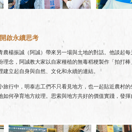
開啟永續思考
青農楊振誠（阿誠）帶來另一場與土地的對話。他談起每
份理念，阿誠教大家以自家種植的無毒稻梗製作「拍打棒
裡建立起自身與自然、文化和永續的連結。
小旅行中，明泰志工們不只看見地方，也一起貼近農村的
地如何孕育地方紋理。思索與地方共好的價值實踐，發揮