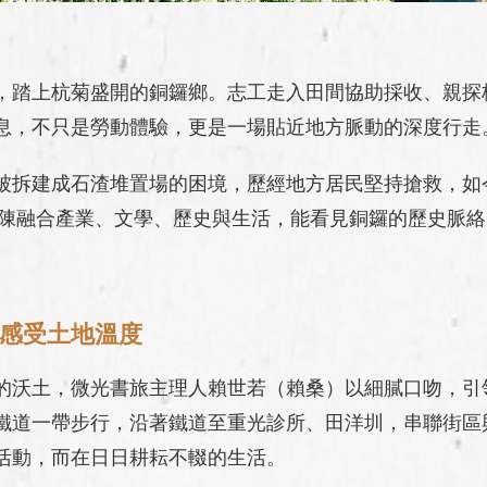
，踏上杭菊盛開的銅鑼鄉。志工走入田間協助採收、親探
息，不只是勞動體驗，更是一場貼近地方脈動的深度行走
被拆建成石渣堆置場的困境，歷經地方居民堅持搶救，如
內展陳融合產業、文學、歷史與生活，能看見銅鑼的歷史脈
感受土地溫度
的沃土，微光書旅主理人賴世若（賴桑）以細膩口吻，引
鐵道一帶步行，沿著鐵道至重光診所、田洋圳，串聯街區
活動，而在日日耕耘不輟的生活。