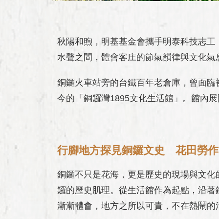
秋陽和煦，明基基金會攜手明泰科技志工
水聲之間，體會客庄的節氣韻律與文化氣
銅鑼火車站旁的台鐵百年老倉庫，曾面臨
今的「銅鑼灣1895文化生活館」。館
行腳地方探見銅鑼文史 花田勞作
銅鑼不只是花海，更是歷史的現場與文化
鑼的歷史肌理。從生活館作為起點，沿著
漸漸體會，地方之所以可貴，不在熱鬧的