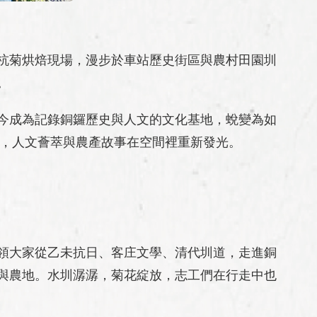
杭菊烘焙現場，漫步於車站歷史街區與農村田園圳
。
今成為記錄銅鑼歷史與人文的文化基地，蛻變為如
絡，人文薈萃與農產故事在空間裡重新發光。
領大家從乙未抗日、客庄文學、清代圳道，走進銅
與農地。水圳潺潺，菊花綻放，志工們在行走中也