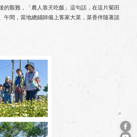
後的艱難，「農人靠天吃飯」這句話，在這片菊田
。午間，當地總鋪師備上客家大菜，菜香伴隨著談